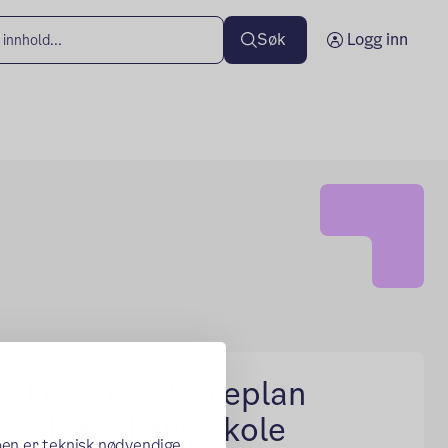
Søk
Logg inn
Lese-og skriveplan
Skjønnhaug skole
oen er teknisk nødvendige,