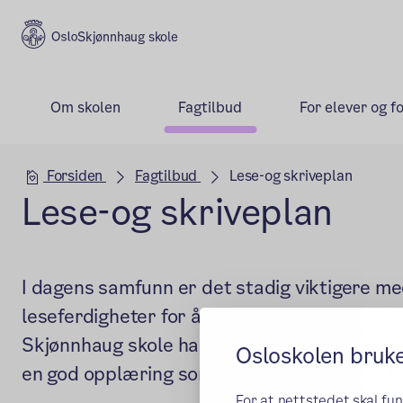
Skjønnhaug skole
Om skolen
Fagtilbud
For elever og f
Hovedseksjon
Forsiden
Fagtilbud
Lese-og skriveplan
Lese-og skriveplan
I dagens samfunn er det stadig viktigere m
leseferdigheter for å kunne fungere i arbeid
Skjønnhaug skole har en lese-og skriveplan 
Osloskolen bruk
en god opplæring som gjør elevene rustet f
For at nettstedet skal fu