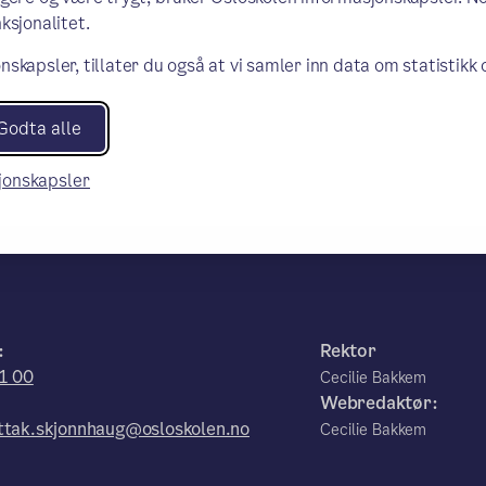
ksjonalitet.
nskapsler, tillater du også at vi samler inn data om statistikk
Godta alle
sjonskapsler
:
Rektor
1 00
Cecilie Bakkem
Webredaktør:
tak.skjonnhaug@osloskolen.no
Cecilie Bakkem