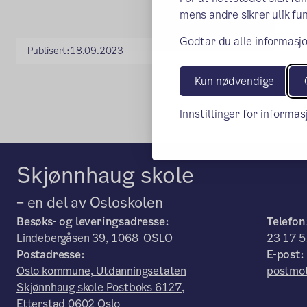
mens andre sikrer ulik fun
Godtar du alle informasjo
Publisert:
18.09.2023
Kun nødvendige
Innstillinger for informa
Skjønnhaug skole
– en del av Osloskolen
Besøks- og leveringsadresse:
Telefon
Lindebergåsen 39, 1068 OSLO
23 17 5
Postadresse:
E-post:
Oslo kommune, Utdanningsetaten
postmot
Skjønnhaug skole Postboks 6127,
Etterstad 0602 Oslo