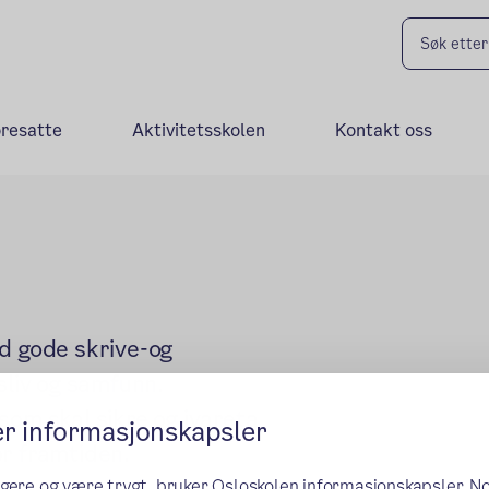
oresatte
Aktivitetsskolen
Kontakt oss
ed gode skrive-og
sliv og samfunn.
som skal sikre og ivareta
er informasjonskapsler
or framtiden.
ngere og være trygt, bruker Osloskolen informasjonskapsler. N