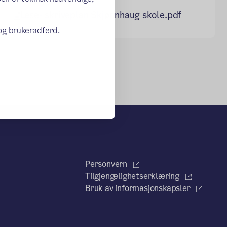
Lese- skriveplan Skjønnhaug skole.pdf
 og brukeradferd.
Personvern
Tilgjengelighetserklæring
Bruk av informasjonskapsler