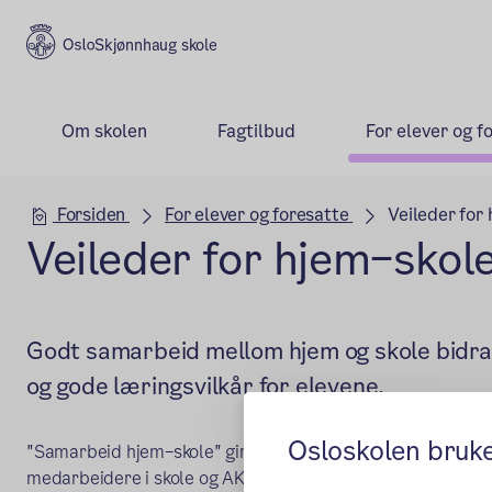
Skjønnhaug skole
Om skolen
Fagtilbud
For elever og f
Hovedseksjon
Forsiden
For elever og foresatte
Veileder for
Veileder for hjem–sko
Godt samarbeid mellom hjem og skole bidrar 
og gode læringsvilkår for elevene.
Osloskolen bruk
"Samarbeid hjem–skole" gir råd for å lykkes med hjem–sko
medarbeidere i skole og AKS.