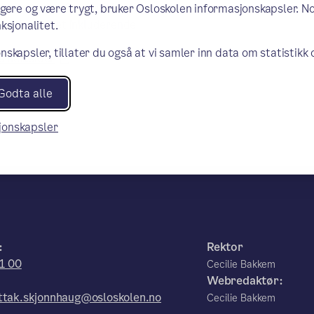
 og veilederen "Samarbeid hjem–
ngere og være trygt, bruker Osloskolen informasjonskapsler. N
n bidra til et inkluderende
ksjonalitet.
nskapsler, tillater du også at vi samler inn data om statistikk
(ekstern lenke)
 nettsider
Godta alle
sjonskapsler
:
Rektor
1 00
Cecilie Bakkem
Webredaktør:
tak.skjonnhaug@osloskolen.no
Cecilie Bakkem