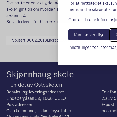
Foresatte er en viktig del av det utvidede klassemiljøet,
For at nettstedet skal fu
skole" gir tips om hvordan ansatte og foresatte sammen ka
mens andre sikrer ulik fun
skolemiljø.
Godtar du alle informasjo
Se veilederen for hjem–skolesamarbeid på Oslo kommunes
Kun nødvendige
Publisert:
06.02.2018
Endret:
26.01.2021
Innstillinger for informa
Skjønnhaug skole
– en del av Osloskolen
Besøks- og leveringsadresse:
Telefon
Lindebergåsen 39, 1068 OSLO
23 17 5
Postadresse:
E-post:
Oslo kommune, Utdanningsetaten
postmot