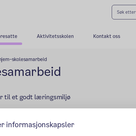
oresatte
Aktivitetsskolen
Kontakt oss
 hjem–skolesamarbeid
lesamarbeid
til et godt læringsmiljø
er informasjonskapsler
lesamarbeidet for foresatte og