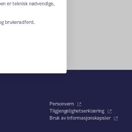
oen er teknisk nødvendige,
 og brukeradferd.
Personvern
Tilgjengelighetserklæring
Bruk av informasjonskapsler