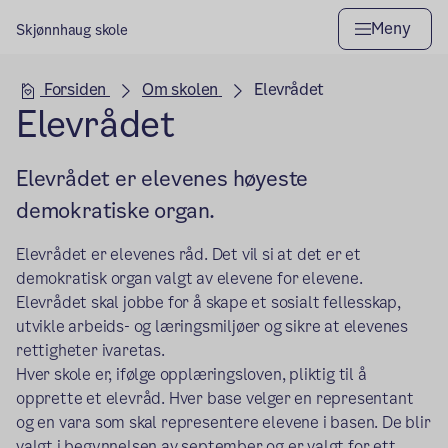
Meny
Skjønnhaug skole
Hovedseksjon
Forsiden
Om skolen
Elevrådet
Elevrådet
Elevrådet er elevenes høyeste
demokratiske organ.
Elevrådet er elevenes råd. Det vil si at det er et
demokratisk organ valgt av elevene for elevene.
Elevrådet skal jobbe for å skape et sosialt fellesskap,
utvikle arbeids- og læringsmiljøer og sikre at elevenes
rettigheter ivaretas.
Hver skole er, ifølge opplæringsloven, pliktig til å
opprette et elevråd. Hver base velger en representant
og en vara som skal representere elevene i basen. De blir
valgt i begynnelsen av september og er valgt for ett