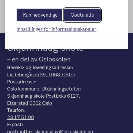
Kun nødvendige
Godta alle
Innstillinger for informasjonskapsler
Skjønnhaug skole
– en del av Osloskolen
Besøks- og leveringsadresse:
Lindebergåsen 39, 1068 OSLO
Postadresse:
Oslo kommune, Utdanningsetaten
Skjønnhaug skole Postboks 6127,
Etterstad 0602 Oslo
Telefon:
23 17 51 00
E-post:
postmottak.skjonnhaug@osloskolen.no