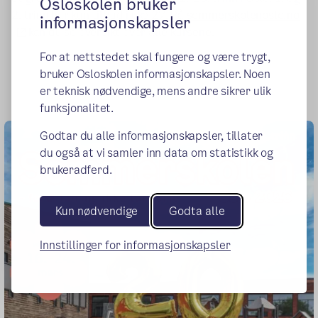
Osloskolen bruker
2. trinn har kun tilbud i uke 27. På
sommerskolenoslo.no
informasjonskapsler
(ekstern lenke)
kan du se oversikt over alle kursene.
For at nettstedet skal fungere og være trygt,
bruker Osloskolen informasjonskapsler. Noen
er teknisk nødvendige, mens andre sikrer ulik
funksjonalitet.
Godtar du alle informasjonskapsler, tillater
du også at vi samler inn data om statistikk og
brukeradferd.
Kun nødvendige
Godta alle
Innstillinger for informasjonskapsler