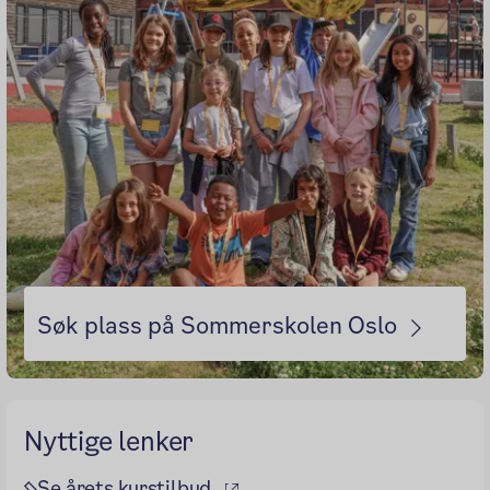
Søk plass på Sommerskolen Oslo
Nyttige lenker
(ekstern lenke)
Se årets kurstilbud