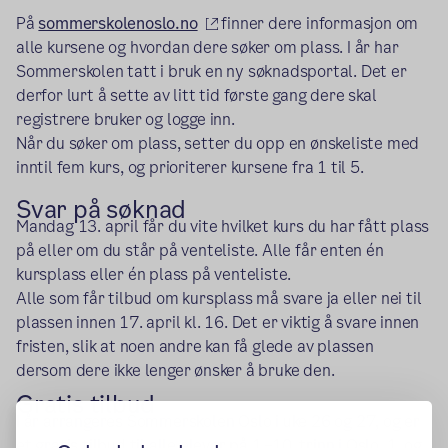
(ekstern lenke)
På
sommerskolenoslo.no
finner dere informasjon om
alle kursene og
hvordan dere søker om plass.
I år har
Sommerskolen tatt i bruk en ny
søknadsportal. Det er
derfor lurt å
sette av litt tid første gang dere skal
registrere bruker og logge inn.
Når du søker om plass, setter du opp en ønskeliste med
inntil fem kurs, og prioriterer kursene fra 1 til 5.
Svar på søknad
Mandag 13. april får du vite hvilket kurs du har fått plass
på eller om du står på venteliste. Alle får enten én
kursplass eller én plass på venteliste.
Alle som får tilbud om kursplass må svare ja eller nei til
plassen innen 17. april kl. 16. Det er viktig å svare innen
fristen, slik at noen andre kan få glede av plassen
dersom dere ikke lenger ønsker å bruke den.
Gratis tilbud
I år arrangeres Sommerskolen Oslo i uke 26 og 27, og er
et gratis tilbud til alle elever på 1.–10. trinn i Oslo. 1. og